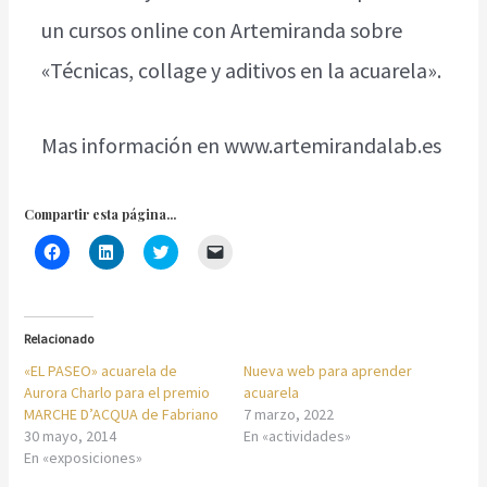
un cursos online con Artemiranda sobre
«Técnicas, collage y aditivos en la acuarela».
Mas información en www.artemirandalab.es
Compartir esta página...
H
H
C
H
a
a
l
a
z
z
i
z
c
c
c
c
l
l
k
l
i
i
t
i
c
c
o
c
Relacionado
p
p
s
p
a
a
h
a
«EL PASEO» acuarela de
Nueva web para aprender
r
r
a
r
a
a
r
a
Aurora Charlo para el premio
acuarela
c
c
e
e
MARCHE D’ACQUA de Fabriano
7 marzo, 2022
o
o
o
n
m
m
n
v
30 mayo, 2014
En «actividades»
p
p
T
i
En «exposiciones»
a
a
w
a
r
r
i
r