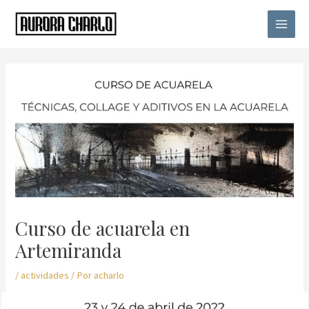
Ir
Main
al
Menu
contenido
Navegación
de
entradas
Curso de acuarela en
Artemiranda
/
actividades
/ Por
acharlo