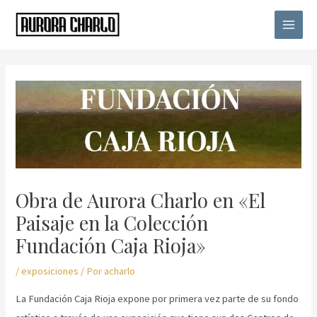
Ir
Main
al
Menu
contenido
Navegación
de
entradas
Obra de Aurora Charlo en «El
Paisaje en la Colección
Fundación Caja Rioja»
/
exposiciones
/ Por
acharlo
La Fundación Caja Rioja expone por primera vez parte de su fondo