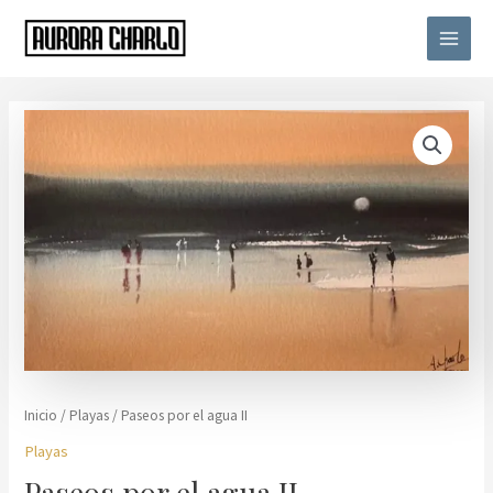
Ir
Main
al
Menu
contenido
Inicio
/
Playas
/ Paseos por el agua II
Playas
Paseos por el agua II