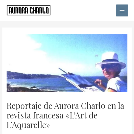
Ir
Main
al
Menu
contenido
Navegación
de
entradas
Reportaje de Aurora Charlo en la
revista francesa «L’Art de
L’Aquarelle»