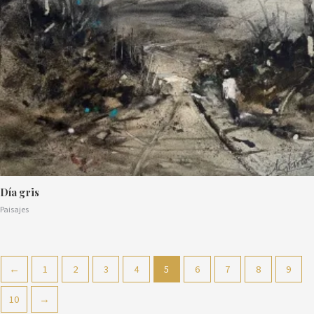
Día gris
Paisajes
←
1
2
3
4
5
6
7
8
9
10
→