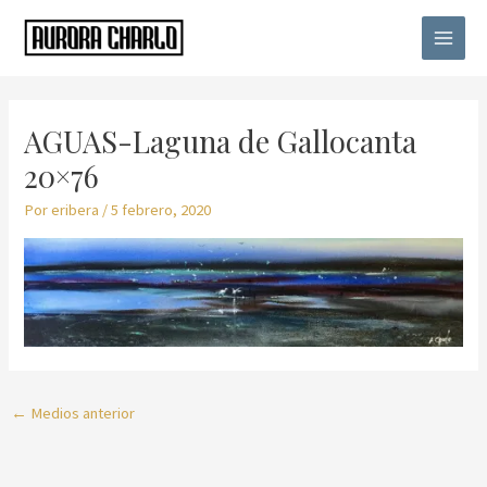
Ir
Main
al
Menu
contenido
Navegación
de
AGUAS-Laguna de Gallocanta
entradas
20×76
Por
eribera
/
5 febrero, 2020
←
Medios anterior