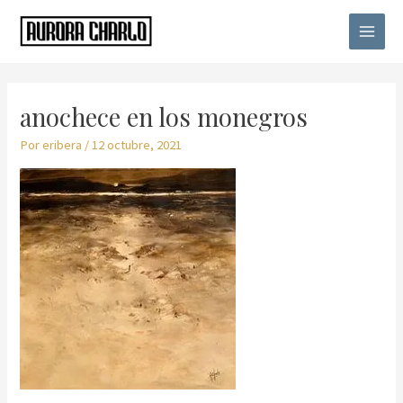
Ir
Main
al
Menu
contenido
Navegación
de
anochece en los monegros
entradas
Por
eribera
/
12 octubre, 2021