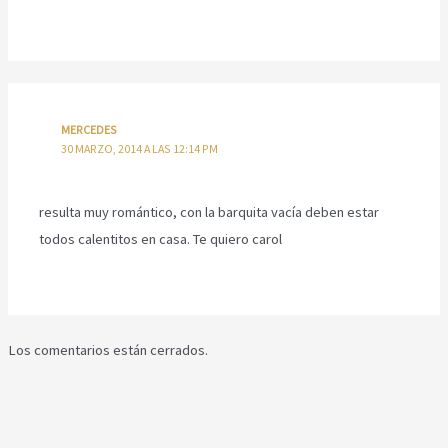
v
a
)
MERCEDES
30 MARZO, 2014 A LAS 12:14 PM
resulta muy romántico, con la barquita vacía deben estar
todos calentitos en casa. Te quiero carol
Los comentarios están cerrados.