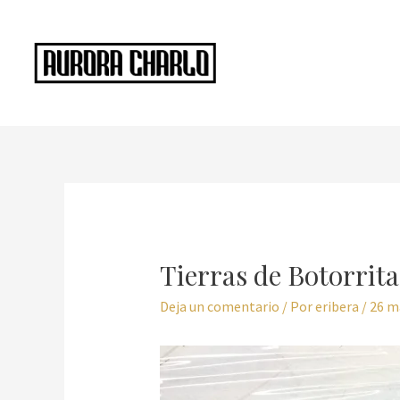
Ir
al
contenido
Navegación
de
entradas
Tierras de Botorrit
Deja un comentario
/ Por
eribera
/
26 m