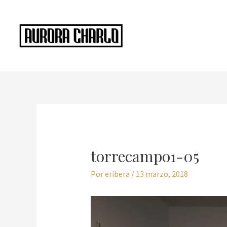
Ir
al
contenido
Navegación
de
entradas
torrecampo1-05
Por
eribera
/
13 marzo, 2018