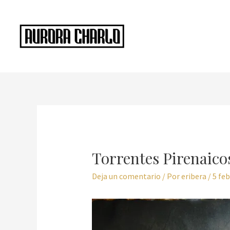
Ir
al
contenido
Navegación
de
entradas
Torrentes Pirenaic
Deja un comentario
/ Por
eribera
/
5 feb